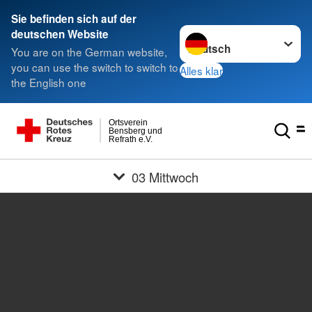
Sie befinden sich auf der
Sprache wechseln zu
deutschen Website
You are on the German website,
you can use the switch to switch to
Alles klar
the English one
Ortsverein
Bensberg und
Refrath e.V.
03 Mittwoch
M
ittwoch
09:00
Denkwerkstatt
09:00 Yoga (Z)
10:00 Wandergruppe: