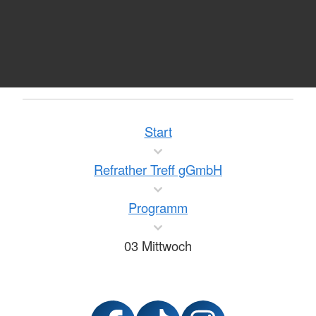
Treffpunkte
siehe
Extras
10:00 Kreatives Gestalten
10:30 Qi Gong
10:45
Denkwerkstatt
Start
11:30 Büchertausch
Refrather Treff gGmbH
14:00 Skat und Doppelkopf
Programm
14:00
Zeit für Fragen rund um Technik, Handy,
Tablet und PC
03 Mittwoch
(nur mit Termin !)
17:00 Literaturkreis:
26.08.2026 - “Billard um
halb zehn” von Heinrich Böll