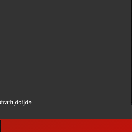
efrath[dot]de