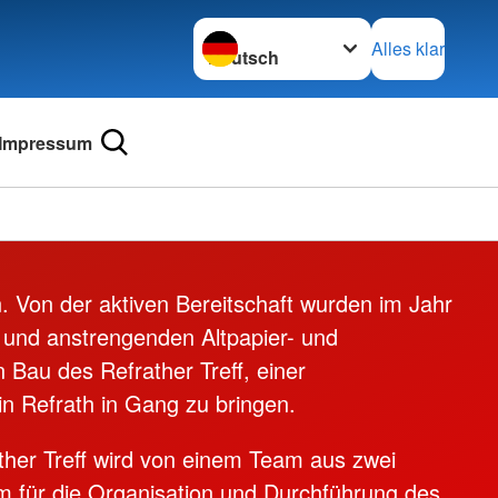
Sprache wechseln zu
Alles klar
Impressum
on. Von der aktiven Bereitschaft wurden im Jahr
 und anstrengenden Altpapier- und
Bau des Refrather Treff, einer
in Refrath in Gang zu bringen.
ther Treff wird von einem Team aus zwei
rem für die Organisation und Durchführung des