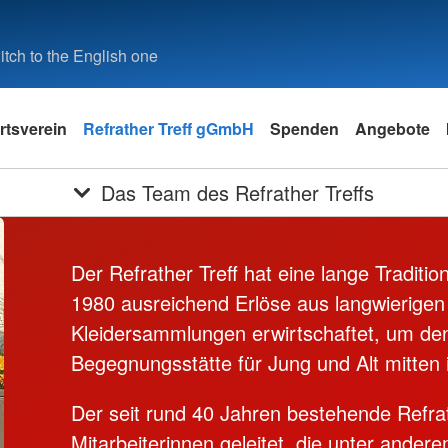
tch to the English one
rtsverein
Refrather Treff gGmbH
Spenden
Angebote
Das Team des Refrather Treffs
Der Refrather Treff hat eine lange Traditi
1980 ausreichend Erlöse aus langwierigen
Kleidersammlungen erwirtschaftet, um den 
Begegnungsstätte für Jung und Alt mitten 
Der seit rund 40 Jahren bestehende Refra
Mitarbeiterinnen geleitet, die unter ande