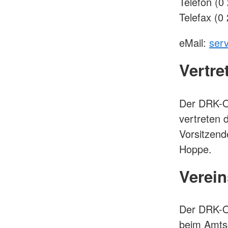
Telefon (0
Telefax (0
eMail:
serv
Vertre
Der DRK-Or
vertreten 
Vorsitzend
Hoppe.
Verein
Der DRK-Or
beim Amts