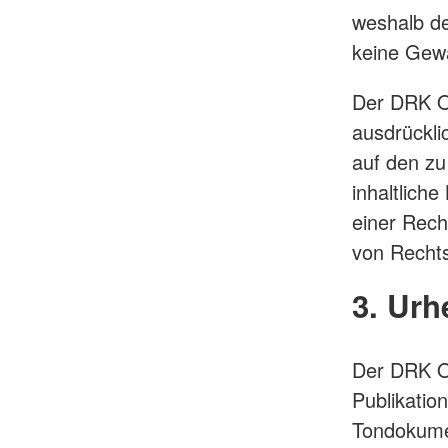
weshalb de
keine Gew
Der DRK Or
ausdrückli
auf den zu
inhaltlich
einer Rech
von Rechts
3. Urh
Der DRK Or
Publikatio
Tondokume