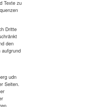
d Texte zu
equenzen
h Dritte
schränkt
nd den
n aufgrund
berg udn
er Seiten.
der
er
ren