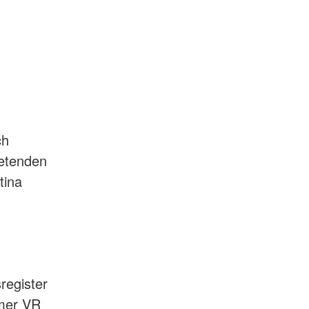
ch
retenden
tina
register
mmer VR