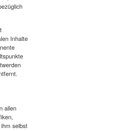
bezüglich
t
len Inhalte
anente
altspunkte
ntwerden
tfernt.
n allen
iken,
ihm selbst