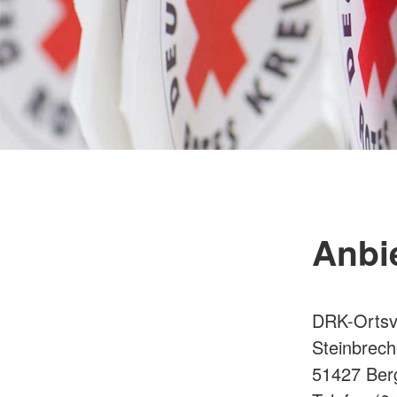
Anbi
DRK-Ortsve
Steinbrech
51427 Berg