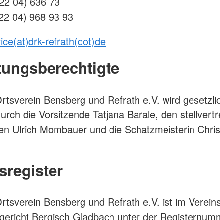
 22 04) 636 73
 22 04) 968 93 93
ice(at)drk-refrath(dot)de
tungsberechtigte
tsverein Bensberg und Refrath e.V. wird gesetzli
durch die Vorsitzende Tatjana Barale, den stellvert
en Ulrich Mombauer und die Schatzmeisterin Chris
sregister
tsverein Bensberg und Refrath e.V. ist im Vereins
gericht Bergisch Gladbach unter der Registernu