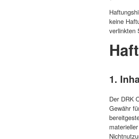
Haftungshi
keine Haftu
verlinkten 
Haf
1. Inh
Der DRK Or
Gewähr für 
bereitgest
materielle
Nichtnutzu