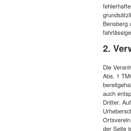
fehlerhaft
grundsätzl
Bensberg u
fahrlässig
2. Ver
Die Verant
Abs. 1 TMG
bereitgeha
auch entsp
Dritter. Au
Urhebersch
Ortsverein
der Seite i