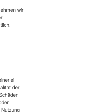
rnehmen wir
er
lich.
inerlei
alität der
f Schäden
oder
e Nutzung