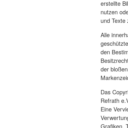
erstellte 
nutzen ode
und Texte 
Alle inner
geschützt
den Bestim
Besitzrech
der bloßen
Markenzeic
Das Copyri
Refrath e.V
Eine Vervi
Verwertun
Grafiken,