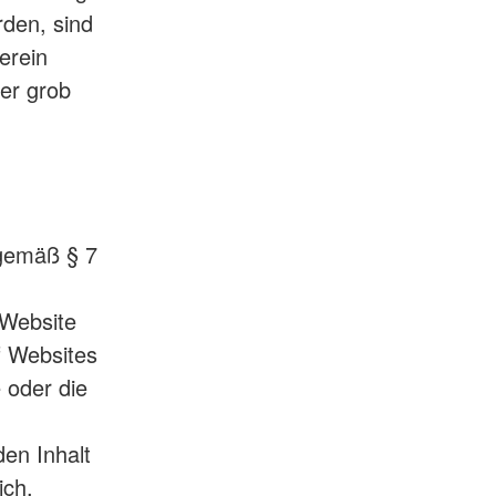
rden, sind
erein
der grob
 gemäß § 7
 Website
f Websites
e oder die
den Inhalt
ich,