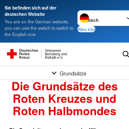
Sie befinden sich auf der
Sprache wechseln zu
deutschen Website
You are on the German website,
you can use the switch to switch to
Alles klar
the English one
Ortsverein
Bensberg und
Refrath e.V.
Grundsätze
Die Grundsätze des
Roten Kreuzes und
Roten Halbmondes